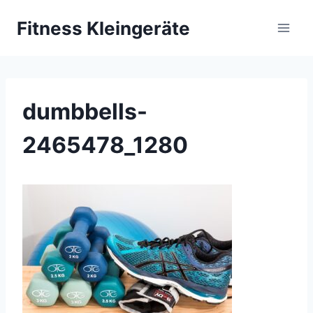
Zum
Fitness Kleingeräte
Inhalt
springen
dumbbells-
2465478_1280