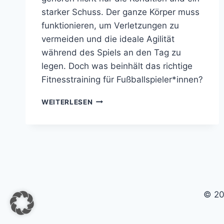
starker Schuss. Der ganze Körper muss
funktionieren, um Verletzungen zu
vermeiden und die ideale Agilität
während des Spiels an den Tag zu
legen. Doch was beinhält das richtige
Fitnesstraining für Fußballspieler*innen?
FITNESSTRAINING
WEITERLESEN
FÜR
FUSSBALLSPIELER –
W
AS G
EHÖRT A
LLES D
AZU?
© 20