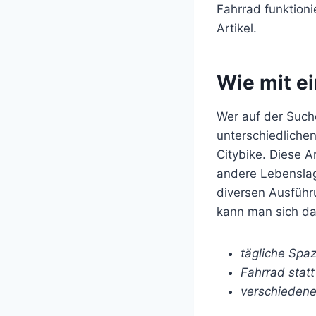
Fahrrad funktioni
Artikel.
Wie mit ei
Wer auf der Such
unterschiedliche
Citybike. Diese A
andere Lebenslage
diversen Ausführ
kann man sich dam
tägliche Spa
Fahrrad stat
verschieden