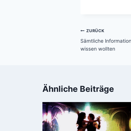
Beitragsnavi
ZURÜCK
Sämtliche Informatio
wissen wollten
Ähnliche Beiträge
h