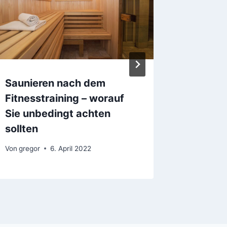
Saunieren nach dem
Nahrun
Fitnesstraining – worauf
el für 
Sie unbedingt achten
achten
sollten
Von
gregor
Von
gregor
6. April 2022