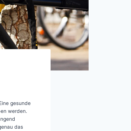
 Eine gesunde
eben werden.
wingend
 genau das