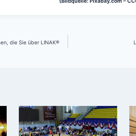
(Bildquelle: Pixabay.com – C
gation
nen, die Sie über LINAK®