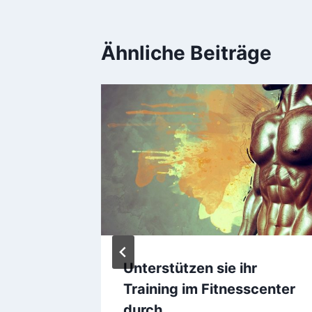
Ähnliche Beiträge
eine
4
Unterstützen sie ihr
Training im Fitnesscenter
durch