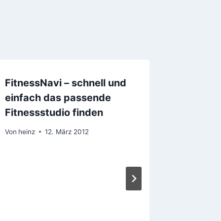
FitnessNavi – schnell und
einfach das passende
Fitnessstudio finden
Von
heinz
12. März 2012
Zur Fit
Sport a
Ernähr