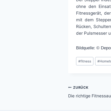
ohne den Einsat
Fitnessgerät, de
mit dem Stepper
Rücken, Schulter
der Pulsmesser u
Bildquelle: © Depo
Schlagworte:
#
fitness
#
Hometr
Beitragsnavi
ZURÜCK
Die richtige Fitnessa