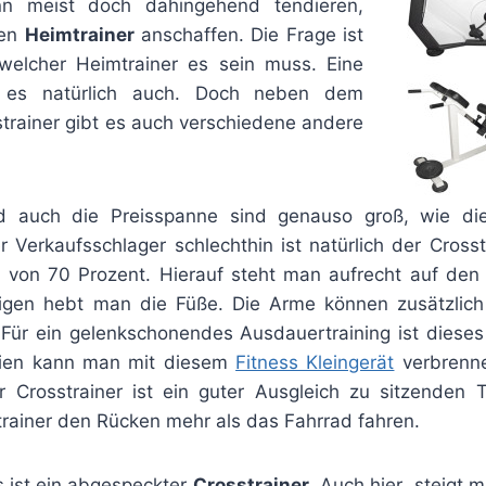
nn meist doch dahingehend tendieren,
nen
Heimtrainer
anschaffen. Die Frage ist
welcher Heimtrainer es sein muss. Eine
bt es natürlich auch. Doch neben dem
strainer gibt es auch verschiedene andere
 auch die Preisspanne sind genauso groß, wie di
 Verkaufsschlager schlechthin ist natürlich der Crosst
l von 70 Prozent. Hierauf steht man aufrecht auf de
igen hebt man die Füße. Die Arme können zusätzlic
. Für ein gelenkschonendes Ausdauertraining ist dieses 
rien kann man mit diesem
Fitness Kleingerät
verbrenne
 Crosstrainer ist ein guter Ausgleich zu sitzenden T
trainer den Rücken mehr als das Fahrrad fahren.
s ist ein abgespeckter
Crosstrainer
. Auch hier „steigt 